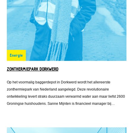
Energie
ZONTHERMIEPARK DORKWERD
Op het voormalig baggerdepot in Dorkwerd wordt het allereerste
zonthermiepark van Nederland aangelegd. Deze revolutionaire
ontwikkeling levert straks duurzaam verwarmd water aan maar liefst 2600
Groningse huishoudens. Sanne Mijnten is financieel manager bij
Solarfields, één van de ontwikkelaars van het zonthermiepark. Zij regelde
de financiering voor het park en klopte daarvoor ook aan bij Fonds
Nieuwe Doen.