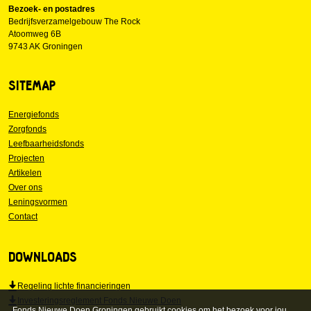
Bezoek- en postadres
Bedrijfsverzamelgebouw The Rock
Atoomweg 6B
9743 AK Groningen
SITEMAP
Energiefonds
Zorgfonds
Leefbaarheidsfonds
Projecten
Artikelen
Over ons
Leningsvormen
Contact
DOWNLOADS
Regeling lichte financieringen
Investeringsreglement Fonds Nieuwe Doen
Fonds Nieuwe Doen Groningen gebruikt
cookies
om het bezoek voor jou