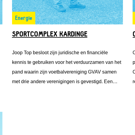
Energie
SPORTCOMPLEX KARDINGE
Joop Top besloot zijn juridische en financiële
C
kennis te gebruiken voor het verduurzamen van het
p
pand waarin zijn voetbalvereniging GVAV samen
C
met drie andere verenigingen is gevestigd. Een
r
enorm project, dat mede door Fonds Nieuwe Doen
v
is gefinancierd.
k