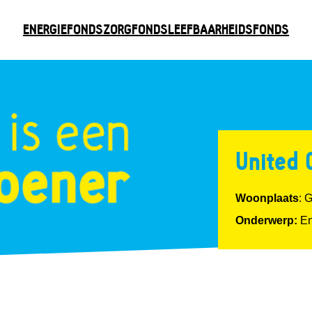
ENERGIEFONDS
ZORGFONDS
LEEFBAARHEIDSFONDS
United 
Woonplaats
: 
Onderwerp:
En