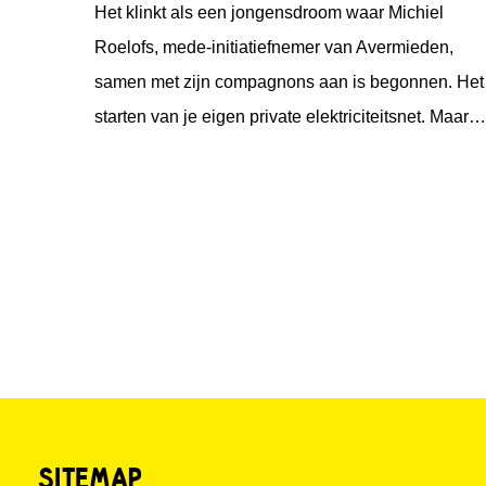
Het klinkt als een jongensdroom waar Michiel
Roelofs, mede-initiatiefnemer van Avermieden,
samen met zijn compagnons aan is begonnen. Het
starten van je eigen private elektriciteitsnet. Maar
het blijft niet alleen bij een droom. Deze
jongensdroom wordt werkelijkheid. Onder de naam
Avermieden is Michiel vanuit Emmett Green met
Solarfields en Solar Proactive
SITEMAP