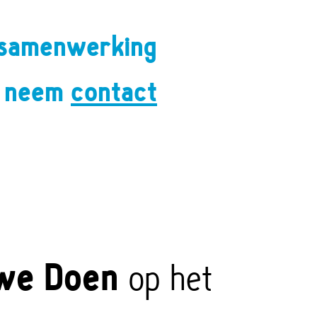
n samenwerking
n neem
contact
we Doen
op het