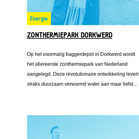
Energie
ZONTHERMIEPARK DORKWERD
Op het voormalig baggerdepot in Dorkwerd wordt
het allereerste zonthermiepark van Nederland
aangelegd. Deze revolutionaire ontwikkeling levert
straks duurzaam verwarmd water aan maar liefst
2600 Groningse huishoudens. Sanne Mijnten is
financieel manager bij Solarfields, één van de
ontwikkelaars van het zonthermiepark. Zij regelde
de financiering voor het park en klopte daarvoor oo
aan bij Fonds Nieuwe Doen.