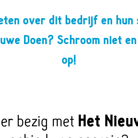
eten over dit bedrijf en hu
euwe Doen? Schroom niet e
op!
eer bezig met
Het Nieu