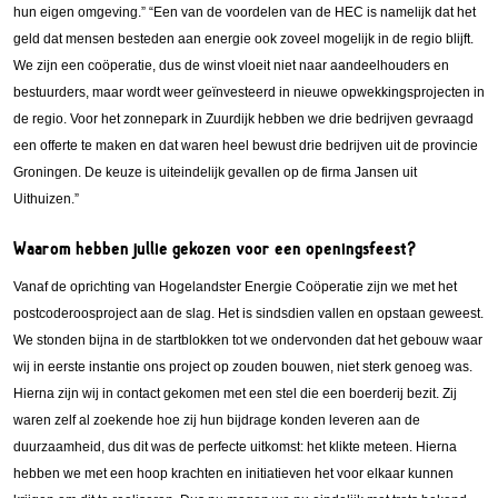
hun eigen omgeving.” “Een van de voordelen van de HEC is namelijk dat het
geld dat mensen besteden aan energie ook zoveel mogelijk in de regio blijft.
We zijn een coöperatie, dus de winst vloeit niet naar aandeelhouders en
bestuurders, maar wordt weer geïnvesteerd in nieuwe opwekkingsprojecten in
de regio. Voor het zonnepark in Zuurdijk hebben we drie bedrijven gevraagd
een offerte te maken en dat waren heel bewust drie bedrijven uit de provincie
Groningen. De keuze is uiteindelijk gevallen op de firma Jansen uit
Uithuizen.”
Waarom hebben jullie gekozen voor een openingsfeest?
Vanaf de oprichting van Hogelandster Energie Coöperatie zijn we met het
postcoderoosproject aan de slag. Het is sindsdien vallen en opstaan geweest.
We stonden bijna in de startblokken tot we ondervonden dat het gebouw waar
wij in eerste instantie ons project op zouden bouwen, niet sterk genoeg was.
Hierna zijn wij in contact gekomen met een stel die een boerderij bezit. Zij
waren zelf al zoekende hoe zij hun bijdrage konden leveren aan de
duurzaamheid, dus dit was de perfecte uitkomst: het klikte meteen. Hierna
hebben we met een hoop krachten en initiatieven het voor elkaar kunnen