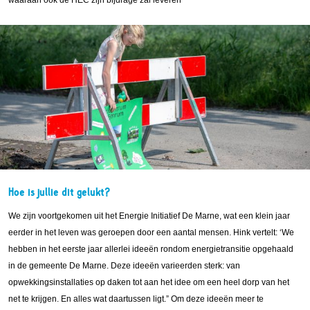
Hoe is jullie dit gelukt?
We zijn voortgekomen uit het Energie Initiatief De Marne, wat een klein jaar
eerder in het leven was geroepen door een aantal mensen. Hink vertelt: ‘We
hebben in het eerste jaar allerlei ideeën rondom energietransitie opgehaald
in de gemeente De Marne. Deze ideeën varieerden sterk: van
opwekkingsinstallaties op daken tot aan het idee om een heel dorp van het
net te krijgen. En alles wat daartussen ligt.” Om deze ideeën meer te