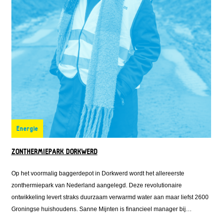
Energie
ZONTHERMIEPARK DORKWERD
Op het voormalig baggerdepot in Dorkwerd wordt het allereerste
zonthermiepark van Nederland aangelegd. Deze revolutionaire
ontwikkeling levert straks duurzaam verwarmd water aan maar liefst 2600
Groningse huishoudens. Sanne Mijnten is financieel manager bij
Solarfields, één van de ontwikkelaars van het zonthermiepark. Zij regelde