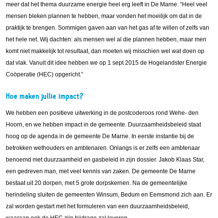
meer dat het thema duurzame energie heel erg leeft in De Marne. “Heel veel
mensen bleken plannen te hebben, maar vonden het moeilijk om dat in de
praktijk te brengen. Sommigen gaven aan van het gas af te willen of zelfs van
het hele net. Wij dachten: als mensen wel al die plannen hebben, maar men
komt niet makkelijk tot resultaat, dan moeten wij misschien wel wat doen op
dat vlak. Vanuit dit idee hebben we op 1 sept 2015 de Hogelandster Energie
Coöperatie (HEC) opgericht.”
Hoe maken jullie impact?
We hebben een positieve uitwerking in de postcoderoos rond Wehe- den
Hoorn, en we hebben impact in de gemeente. Duurzaamheidsbeleid staat
hoog op de agenda in de gemeente De Marne. In eerste instantie bij de
betrokken wethouders en ambtenaren. Onlangs is er zelfs een ambtenaar
benoemd met duurzaamheid en gasbeleid in zijn dossier. Jakob Klaas Star,
een gedreven man, met veel kennis van zaken. De gemeente De Marne
bestaat uit 20 dorpen, met 5 grote dorpskernen. Na de gemeentelijke
herindeling sluiten de gemeenten Winsum, Bedum en Eemsmond zich aan. Er
zal worden gestart met het formuleren van een duurzaamheidsbeleid,
waaraan ook de HEC zijn bijdrage zal leveren