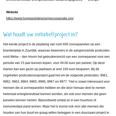
Website
https://www.hogelandsterenergiecooperatie.org/
Wat houdt uw initiatief/project in?
Het eerste project is de plaatsing van ruim 600 zonnepanelen op een
boerderijdak in Zuurdijk, waarvan bewoners in de aangrenzende postcodes
rond Wehe – den Hoorn het gebruikersrecht van een zonnepaneel voor een
periode van 15 jaar kunnen kopen, voor 49.00 euro per paneel. Op deze
manier kan een gezin op jaarbasis al snel 100 euro besparen. Bij dit
zogeheten postcoderoosproject gaat het om de volgende postcodes: 9961,
9962, 9963, 9964, 9965, 9966, 9967 en 9977. “Het is zowel interessant voor
mensen die al zonnepanelen hebben en die door hieraan deel te nemen
helemaal energieneutraal kunnen worden, als ook voor mensen die geen
panelen kúnnen nemen. Bijvoorbeeld omdat ze in een huurhuis of
monumentaal pand wonen. Maar het is vooral ook voor alle mensen die
houden van hun buurt en graag willen beleggen in een duurzaam project in