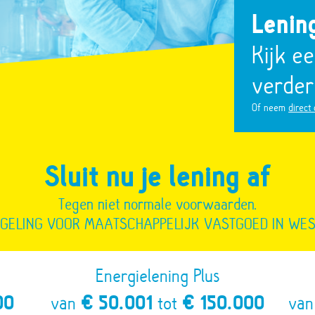
Lenin
Kijk e
verder
Of neem
direct
Sluit nu je lening af
Tegen niet normale voorwaarden.
EGELING VOOR MAATSCHAPPELIJK VASTGOED IN WE
Energielening Plus
00
van
€ 50.001
tot
€ 150.000
va