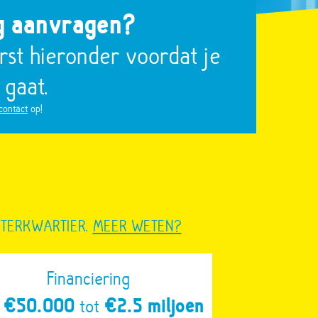
g aanvragen?
erst hieronder voordat je
 gaat.
 contac
t
op!
STERKWARTIER.
MEER WETEN?
Financiering
n
€50.000
tot
€2.5 miljoen