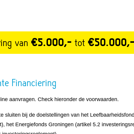
ring van
€5.000,-
tot
€50.000,
te Financiering
nline aanvragen. Check hieronder de voorwaarden.
 te sluiten bij de doelstellingen van het Leefbaarheidsfon
), het Energiefonds Groningen (artikel 5.2 investerings
2 investeringsreglement)