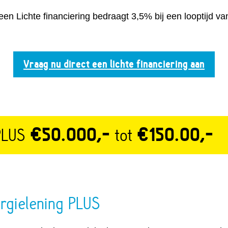
een Lichte financiering bedraagt 3,5% bij een looptijd va
Vraag nu direct een lichte financiering aan
 PLUS
€50.000,-
tot
€150.00,-
rgielening PLUS