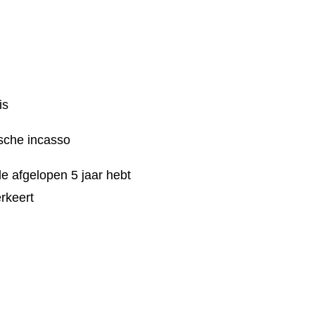
is
ische incasso
de afgelopen 5 jaar hebt
erkeert