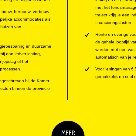
met het fondsmanage
r bouw, herbouw, verbouw
traject krijg je een i
pelijke accommodaties als
financieringslasten.
bhuizen van
Rente en overige vo
de gehele looptijd va
rgiebesparing en duurzame
worden met een vast 
ij aan ledverlichting,
automatisch van je r
rijopslag of het
eprocessen.
Voor leningen van € 5
gemakkelijk en snel
 ingeschreven bij de Kamer
ecten binnen de provincie
MEER