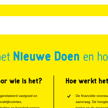
het
Nieuwe Doen
en ho
or wie is het?
Hoe werkt he
sgerelateerd vastgoed en
De financiële voorwa
praktijkruimtes,
aanvraag. De hoogte 
teding en begeleid wonen.
lening en de gevraa