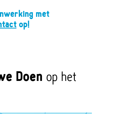
enwerking met
ntact
op!
we Doen
op het