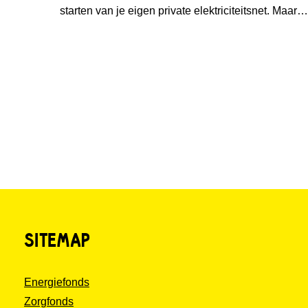
starten van je eigen private elektriciteitsnet. Maar
het blijft niet alleen bij een droom. Deze
jongensdroom wordt werkelijkheid. Onder de naam
Avermieden is Michiel vanuit Emmett Green met
Solarfields en Solar Proactive
SITEMAP
Energiefonds
Zorgfonds