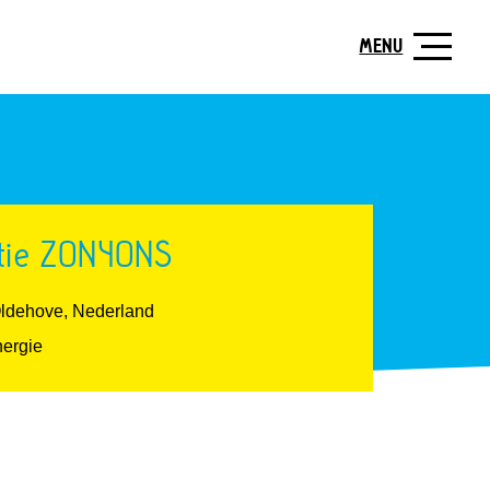
MENU
tie ZON4ONS
Oldehove, Nederland
ergie