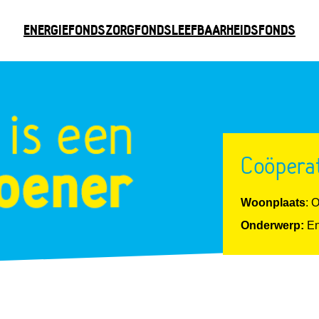
ENERGIEFONDS
ZORGFONDS
LEEFBAARHEIDSFONDS
Coöpera
Woonplaats
: 
Onderwerp:
En