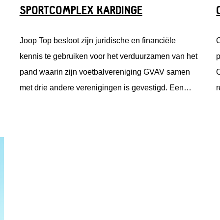
SPORTCOMPLEX KARDINGE
Joop Top besloot zijn juridische en financiële
C
kennis te gebruiken voor het verduurzamen van het
p
pand waarin zijn voetbalvereniging GVAV samen
C
met drie andere verenigingen is gevestigd. Een
r
enorm project, dat mede door Fonds Nieuwe Doen
v
is gefinancierd.
k