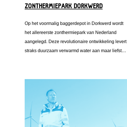
ZONTHERMIEPARK DORKWERD
Op het voormalig baggerdepot in Dorkwerd wordt
het allereerste zonthermiepark van Nederland
aangelegd. Deze revolutionaire ontwikkeling levert
straks duurzaam verwarmd water aan maar liefst
2600 Groningse huishoudens. Sanne Mijnten is
financieel manager bij Solarfields, één van de
ontwikkelaars van het zonthermiepark. Zij regelde
de financiering voor het park en klopte daarvoor oo
aan bij Fonds Nieuwe Doen.