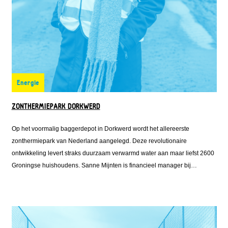
Energie
ZONTHERMIEPARK DORKWERD
Op het voormalig baggerdepot in Dorkwerd wordt het allereerste
zonthermiepark van Nederland aangelegd. Deze revolutionaire
ontwikkeling levert straks duurzaam verwarmd water aan maar liefst 2600
Groningse huishoudens. Sanne Mijnten is financieel manager bij
Solarfields, één van de ontwikkelaars van het zonthermiepark. Zij regelde
de financiering voor het park en klopte daarvoor ook aan bij Fonds
Nieuwe Doen.