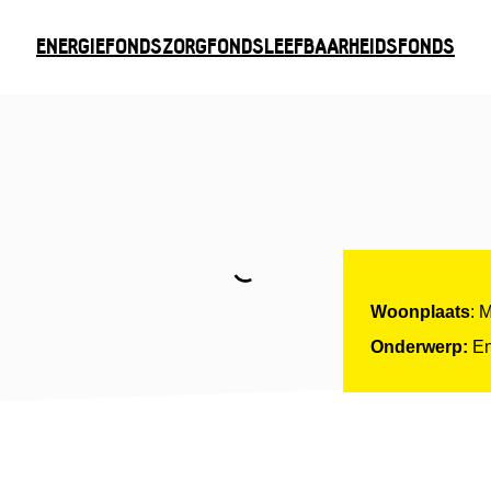
ENERGIEFONDS
ZORGFONDS
LEEFBAARHEIDSFONDS
Woonplaats
: 
Onderwerp:
En