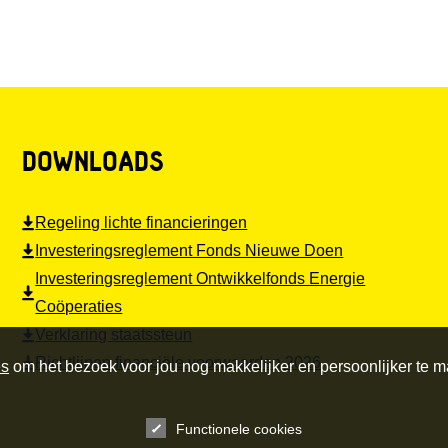
DOWNLOADS
Regeling lichte financieringen
Investeringsreglement Fonds Nieuwe Doen
Investeringsreglement Ontwikkelfonds Energie
Coöperaties
Verklaring staatssteun
Richtlijnen financiële voorwaarden 2026
es
om het bezoek voor jou nog makkelijker en persoonlijker te 
Functionele cookies