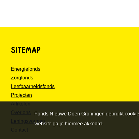
SITEMAP
Energiefonds
Zorgfonds
Leefbaarheidsfonds
Projecten
Artikelen
Over ons
Fonds Nieuwe Doen Groningen gebruikt
cooki
Leningsvormen
website ga je hiermee akkoord.
Contact