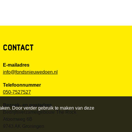
CONTACT
E-mailadres
info@fondsnieuwedoen.nl
Telefoonnummer
050-7527527
Bezoek- en postadres
maken. Door verder gebruik te maken van deze
Bedrijfsverzamelgebouw The Rock
Atoomweg 6B
9743 AK Groningen