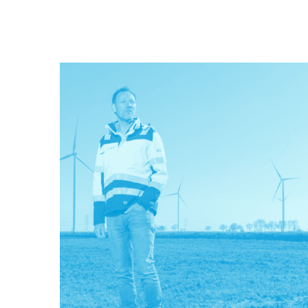
2600 Groningse huishoudens. Sanne Mijnten is
financieel manager bij Solarfields, één van de
ontwikkelaars van het zonthermiepark. Zij regelde
de financiering voor het park en klopte daarvoor oo
aan bij Fonds Nieuwe Doen.