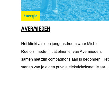
Energie
AVERMIEDEN
Het klinkt als een jongensdroom waar Michiel
Roelofs, mede-initiatiefnemer van Avermieden,
samen met zijn compagnons aan is begonnen. Het
starten van je eigen private elektriciteitsnet. Maar
het blijft niet alleen bij een droom. Deze
jongensdroom wordt werkelijkheid. Onder de naam
Avermieden is Michiel vanuit Emmett Green met
Solarfields en Solar Proactive