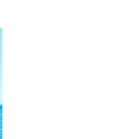
enorm project, dat mede door Fonds Nieuwe Doen
v
is gefinancierd.
k