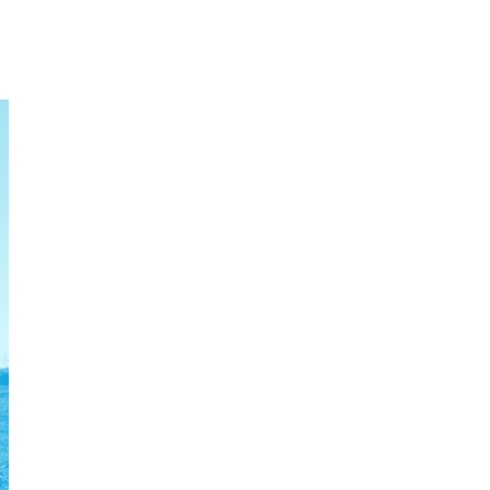
enorm project, dat mede door Fonds Nieuwe Doen
v
is gefinancierd.
k