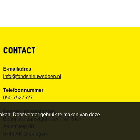
CONTACT
E-mailadres
info@fondsnieuwedoen.nl
Telefoonnummer
050-7527527
Bezoek- en postadres
maken. Door verder gebruik te maken van deze
Bedrijfsverzamelgebouw The Rock
Atoomweg 6B
9743 AK Groningen