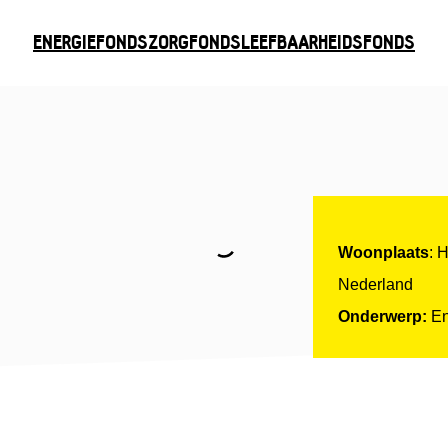
ENERGIEFONDS
ZORGFONDS
LEEFBAARHEIDSFONDS
Woonplaats
: 
Nederland
Onderwerp:
En