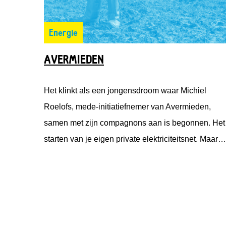
Energie
AVERMIEDEN
Het klinkt als een jongensdroom waar Michiel
Roelofs, mede-initiatiefnemer van Avermieden,
samen met zijn compagnons aan is begonnen. Het
starten van je eigen private elektriciteitsnet. Maar
het blijft niet alleen bij een droom. Deze
jongensdroom wordt werkelijkheid. Onder de naam
Avermieden is Michiel vanuit Emmett Green met
Solarfields en Solar Proactive