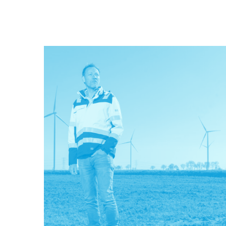
2600 Groningse huishoudens. Sanne Mijnten is
financieel manager bij Solarfields, één van de
ontwikkelaars van het zonthermiepark. Zij regelde
de financiering voor het park en klopte daarvoor oo
aan bij Fonds Nieuwe Doen.