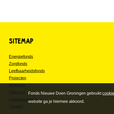
SITEMAP
Energiefonds
Zorgfonds
Leefbaarheidsfonds
Projecten
Artikelen
Over ons
Fonds Nieuwe Doen Groningen gebruikt
cooki
Leningsvormen
website ga je hiermee akkoord.
Contact