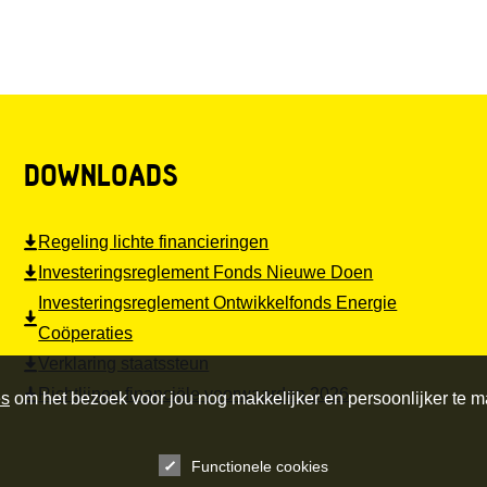
DOWNLOADS
Regeling lichte financieringen
Investeringsreglement Fonds Nieuwe Doen
Investeringsreglement Ontwikkelfonds Energie
Coöperaties
Verklaring staatssteun
Richtlijnen financiële voorwaarden 2026
es
om het bezoek voor jou nog makkelijker en persoonlijker te 
Functionele cookies