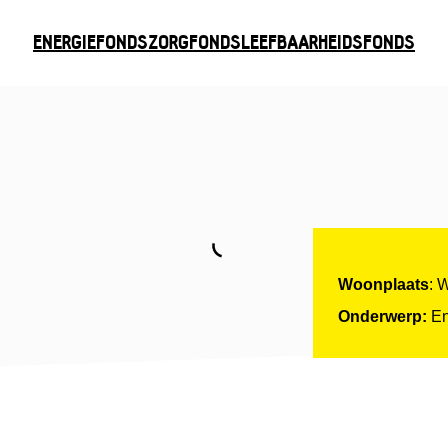
ENERGIEFONDS
ZORGFONDS
LEEFBAARHEIDSFONDS
Woonplaats
: 
Onderwerp:
En