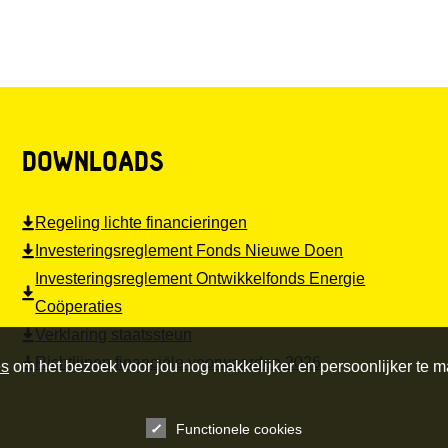
DOWNLOADS
Regeling lichte financieringen
Investeringsreglement Fonds Nieuwe Doen
Investeringsreglement Ontwikkelfonds Energie
Coöperaties
Verklaring staatssteun
Richtlijnen financiële voorwaarden 2026
es
om het bezoek voor jou nog makkelijker en persoonlijker te 
Functionele cookies