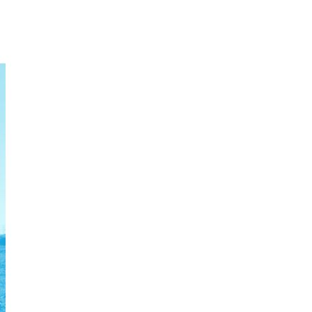
enorm project, dat mede door Fonds Nieuwe Doen
v
is gefinancierd.
k