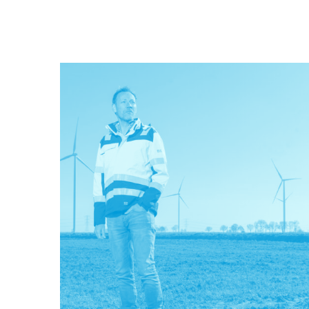
2600 Groningse huishoudens. Sanne Mijnten is
financieel manager bij Solarfields, één van de
ontwikkelaars van het zonthermiepark. Zij regelde
de financiering voor het park en klopte daarvoor oo
aan bij Fonds Nieuwe Doen.