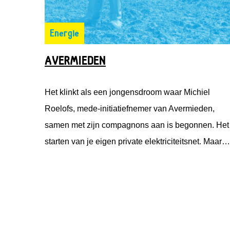
Energie
AVERMIEDEN
Het klinkt als een jongensdroom waar Michiel
Roelofs, mede-initiatiefnemer van Avermieden,
samen met zijn compagnons aan is begonnen. Het
starten van je eigen private elektriciteitsnet. Maar
het blijft niet alleen bij een droom. Deze
jongensdroom wordt werkelijkheid. Onder de naam
Avermieden is Michiel vanuit Emmett Green met
Solarfields en Solar Proactive