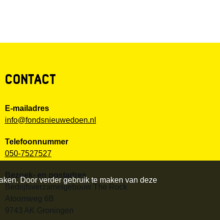
CONTACT
E-mailadres
info@fondsnieuwedoen.nl
Telefoonnummer
050-7527527
Bezoek- en postadres
maken. Door verder gebruik te maken van deze
Bedrijfsverzamelgebouw The Rock
Atoomweg 6B
9743 AK Groningen