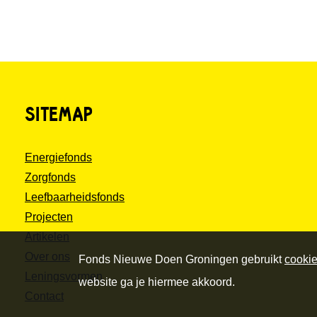
SITEMAP
Energiefonds
Zorgfonds
Leefbaarheidsfonds
Projecten
Artikelen
Over ons
Fonds Nieuwe Doen Groningen gebruikt
cooki
Leningsvormen
website ga je hiermee akkoord.
Contact