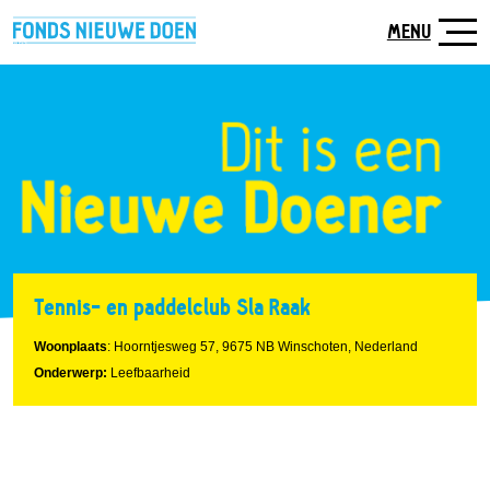
Naar
hoofdinhoud
MENU
Tennis- en paddelclub Sla Raak
Woonplaats
: Hoorntjesweg 57, 9675 NB Winschoten, Nederland
Onderwerp:
Leefbaarheid