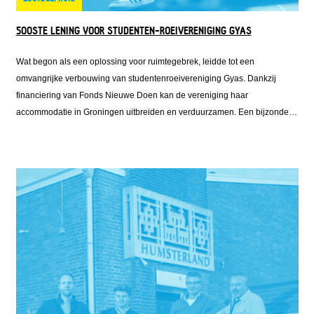
500STE LENING VOOR STUDENTEN-ROEIVERENIGING GYAS
Wat begon als een oplossing voor ruimtegebrek, leidde tot een
omvangrijke verbouwing van studentenroeivereniging Gyas. Dankzij
financiering van Fonds Nieuwe Doen kan de vereniging haar
accommodatie in Groningen uitbreiden en verduurzamen. Een bijzondere
mijlpaal, want de lening aan Gyas is de 500-ste lening die Fonds Nieuwe
Doen verstrekt sinds de oprichting.