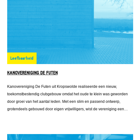
Leefbaarheid
KANOVERENIGING DE FUTEN
Kanovereniging De Futen uit Kropswolde realiseerde een nieuw,
toekomstbestendig clubgebouw omdat het oude te klein was geworden
door groei van het aantal leden. Met een slim en passend ontwerp,
grotendeels gebouwd door eigen vrijwilligers, wist de vereniging een
accommodatie te creëren die precies aansluit bij de behoefte. Het
resultaat is meer dan alleen een gebouw: het is een plek waar mensen
samenkomen, actief blijven en elkaar ontmoeten. Daarmee draagt De
Futen niet alleen bij aan sport, maar ook aan sociale verbinding en