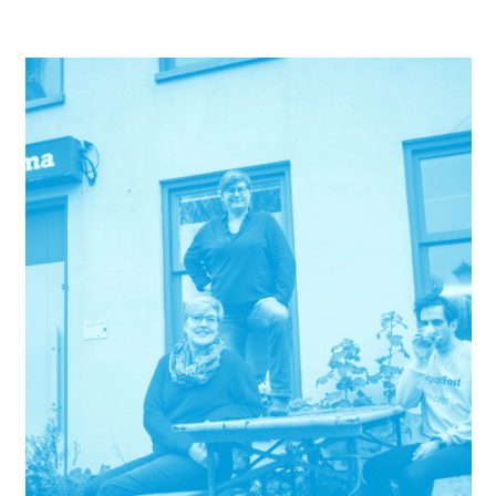
Leefbaarheidsfonds en Energiefonds van Fonds Nieuwe Doen wordt de
bouw haalbaar. Zo krijgt Oldehove een dorpshuis dat weer decennialang
het kloppend hart van het dorp kan zijn.