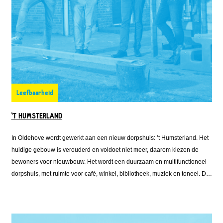
Leefbaarheid
'T HUMSTERLAND
In Oldehove wordt gewerkt aan een nieuw dorpshuis: ’t Humsterland. Het
huidige gebouw is verouderd en voldoet niet meer, daarom kiezen de
bewoners voor nieuwbouw. Het wordt een duurzaam en multifunctioneel
dorpshuis, met ruimte voor café, winkel, bibliotheek, muziek en toneel. De
plannen zijn ambitieus, maar dankzij een combinatie van leningen uit het
Leefbaarheidsfonds en Energiefonds van Fonds Nieuwe Doen wordt de
bouw haalbaar. Zo krijgt Oldehove een dorpshuis dat weer decennialang
het kloppend hart van het dorp kan zijn.