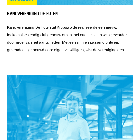
KANOVERENIGING DE FUTEN
Kanovereniging De Futen uit Kropswolde realiseerde een nieuw,
toekomstbestendig clubgebouw omdat het oude te klein was geworden
door groei van het aantal leden. Met een slim en passend ontwerp,
grotendeels gebouwd door eigen vrijwilligers, wist de vereniging een
accommodatie te creëren die precies aansluit bij de behoefte. Het
resultaat is meer dan alleen een gebouw: het is een plek waar mensen
samenkomen, actief blijven en elkaar ontmoeten. Daarmee draagt De
Futen niet alleen bij aan sport, maar ook aan sociale verbinding en
leefbaarheid in de regio.