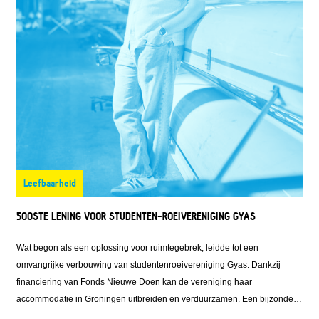
Leefbaarheid
500STE LENING VOOR STUDENTEN-ROEIVERENIGING GYAS
Wat begon als een oplossing voor ruimtegebrek, leidde tot een
omvangrijke verbouwing van studentenroeivereniging Gyas. Dankzij
financiering van Fonds Nieuwe Doen kan de vereniging haar
accommodatie in Groningen uitbreiden en verduurzamen. Een bijzondere
mijlpaal, want de lening aan Gyas is de 500-ste lening die Fonds Nieuwe