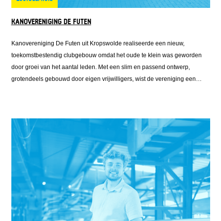
KANOVERENIGING DE FUTEN
Kanovereniging De Futen uit Kropswolde realiseerde een nieuw,
toekomstbestendig clubgebouw omdat het oude te klein was geworden
door groei van het aantal leden. Met een slim en passend ontwerp,
grotendeels gebouwd door eigen vrijwilligers, wist de vereniging een
accommodatie te creëren die precies aansluit bij de behoefte. Het
resultaat is meer dan alleen een gebouw: het is een plek waar mensen
samenkomen, actief blijven en elkaar ontmoeten. Daarmee draagt De
Futen niet alleen bij aan sport, maar ook aan sociale verbinding en
leefbaarheid in de regio.