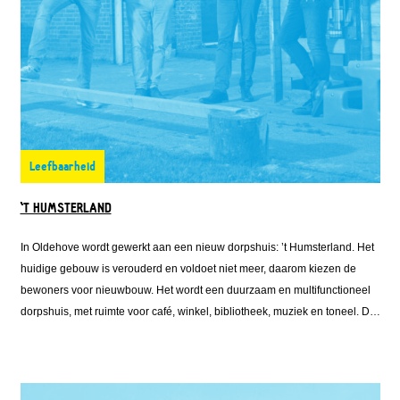
Leefbaarheid
'T HUMSTERLAND
In Oldehove wordt gewerkt aan een nieuw dorpshuis: ’t Humsterland. Het
huidige gebouw is verouderd en voldoet niet meer, daarom kiezen de
bewoners voor nieuwbouw. Het wordt een duurzaam en multifunctioneel
dorpshuis, met ruimte voor café, winkel, bibliotheek, muziek en toneel. De
plannen zijn ambitieus, maar dankzij een combinatie van leningen uit het
Leefbaarheidsfonds en Energiefonds van Fonds Nieuwe Doen wordt de
bouw haalbaar. Zo krijgt Oldehove een dorpshuis dat weer decennialang
het kloppend hart van het dorp kan zijn.