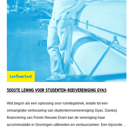
Leefbaarheid
500STE LENING VOOR STUDENTEN-ROEIVERENIGING GYAS
Wat begon als een oplossing voor ruimtegebrek, leidde tot een
omvangrijke verbouwing van studentenroeivereniging Gyas. Dankzij
financiering van Fonds Nieuwe Doen kan de vereniging haar
accommodatie in Groningen uitbreiden en verduurzamen. Een bijzondere
mijlpaal, want de lening aan Gyas is de 500-ste lening die Fonds Nieuwe