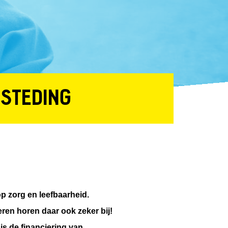
STEDING
p zorg en leefbaarheid.
en horen daar ook zeker bij!
is de financiering van