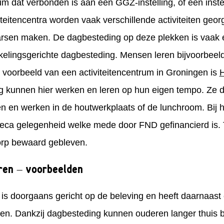
 dat verbonden is aan een GGZ-instelling, of een instel
iteitencentra worden vaak verschillende activiteiten geo
aarsen maken. De dagbesteding op deze plekken is vaak
kkelingsgerichte dagbesteding. Mensen leren bijvoorbee
 voorbeeld van een activiteitencentrum in Groningen is
H
king kunnen hier werken en leren op hun eigen tempo. Z
n en werken in de houtwerkplaats of de lunchroom. Bij
reca gelegenheid welke mede door FND gefinancierd is.
orp bewaard gebleven.
ren – voorbeelden
s doorgaans gericht op de beleving en heeft daarnaast ee
ijven. Dankzij dagbesteding kunnen ouderen langer thuis 