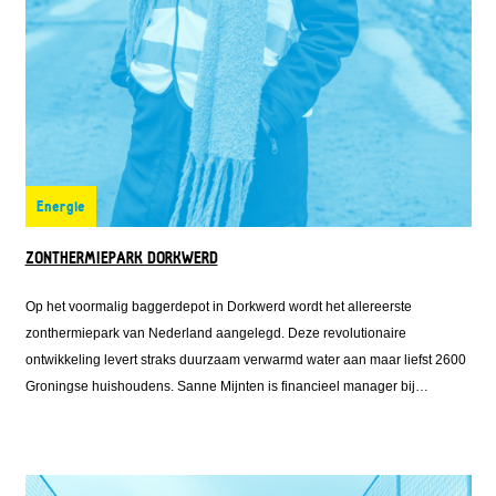
Energie
ZONTHERMIEPARK DORKWERD
Op het voormalig baggerdepot in Dorkwerd wordt het allereerste
zonthermiepark van Nederland aangelegd. Deze revolutionaire
ontwikkeling levert straks duurzaam verwarmd water aan maar liefst 2600
Groningse huishoudens. Sanne Mijnten is financieel manager bij
Solarfields, één van de ontwikkelaars van het zonthermiepark. Zij regelde
de financiering voor het park en klopte daarvoor ook aan bij Fonds
Nieuwe Doen.