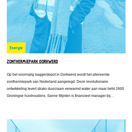
Energie
ZONTHERMIEPARK DORKWERD
Op het voormalig baggerdepot in Dorkwerd wordt het allereerste
zonthermiepark van Nederland aangelegd. Deze revolutionaire
ontwikkeling levert straks duurzaam verwarmd water aan maar liefst 2600
Groningse huishoudens. Sanne Mijnten is financieel manager bij
Solarfields, één van de ontwikkelaars van het zonthermiepark. Zij regelde
de financiering voor het park en klopte daarvoor ook aan bij Fonds
Nieuwe Doen.