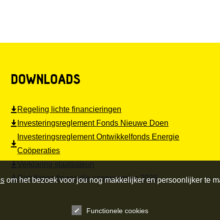
DOWNLOADS
Regeling lichte financieringen
Investeringsreglement Fonds Nieuwe Doen
Investeringsreglement Ontwikkelfonds Energie
Coöperaties
Verklaring staatssteun
Richtlijnen financiële voorwaarden 2026
es
om het bezoek voor jou nog makkelijker en persoonlijker te 
Functionele cookies