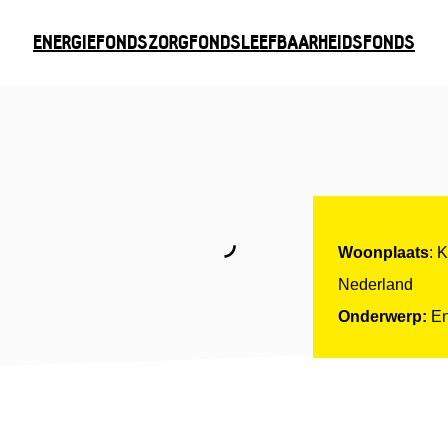
ENERGIEFONDS
ZORGFONDS
LEEFBAARHEIDSFONDS
Woonplaats
: 
Nederland
Onderwerp:
En