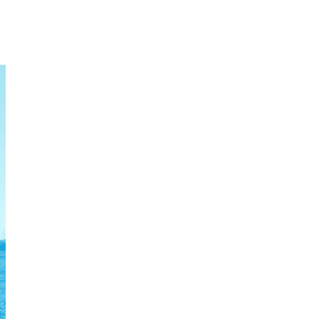
enorm project, dat mede door Fonds Nieuwe Doen
v
is gefinancierd.
k