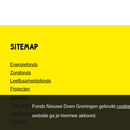
SITEMAP
Energiefonds
Zorgfonds
Leefbaarheidsfonds
Projecten
Artikelen
Over ons
Fonds Nieuwe Doen Groningen gebruikt
cooki
Leningsvormen
website ga je hiermee akkoord.
Contact