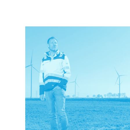
2600 Groningse huishoudens. Sanne Mijnten is
financieel manager bij Solarfields, één van de
ontwikkelaars van het zonthermiepark. Zij regelde
de financiering voor het park en klopte daarvoor oo
aan bij Fonds Nieuwe Doen.