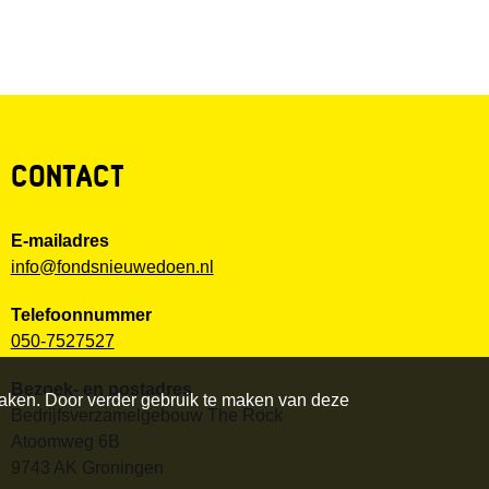
CONTACT
E-mailadres
info@fondsnieuwedoen.nl
Telefoonnummer
050-7527527
Bezoek- en postadres
maken. Door verder gebruik te maken van deze
Bedrijfsverzamelgebouw The Rock
Atoomweg 6B
9743 AK Groningen