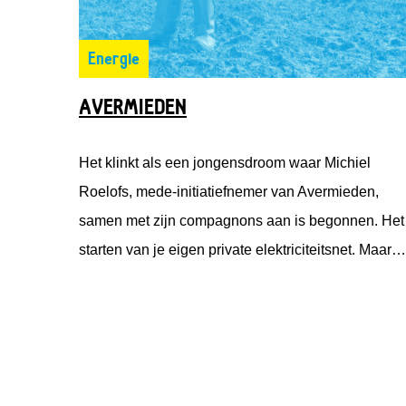
Energie
AVERMIEDEN
Het klinkt als een jongensdroom waar Michiel
Roelofs, mede-initiatiefnemer van Avermieden,
samen met zijn compagnons aan is begonnen. Het
starten van je eigen private elektriciteitsnet. Maar
het blijft niet alleen bij een droom. Deze
jongensdroom wordt werkelijkheid. Onder de naam
Avermieden is Michiel vanuit Emmett Green met
Solarfields en Solar Proactive