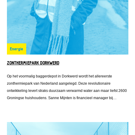
Energie
ZONTHERMIEPARK DORKWERD
Op het voormalig baggerdepot in Dorkwerd wordt het allereerste
zonthermiepark van Nederland aangelegd. Deze revolutionaire
ontwikkeling levert straks duurzaam verwarmd water aan maar liefst 2600
Groningse huishoudens. Sanne Mijnten is financieel manager bij
Solarfields, één van de ontwikkelaars van het zonthermiepark. Zij regelde
de financiering voor het park en klopte daarvoor ook aan bij Fonds
Nieuwe Doen.