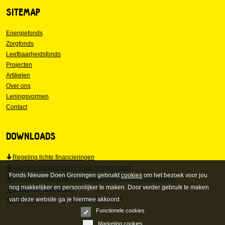
SITEMAP
Energiefonds
Zorgfonds
Leefbaarheidsfonds
Projecten
Artikelen
Over ons
Leningsvormen
Contact
DOWNLOADS
Regeling lichte financieringen
Investeringsreglement Fonds Nieuwe Doen
Fonds Nieuwe Doen Groningen gebruikt
cookies
om het bezoek voor jou
Investeringsreglement Ontwikkelfonds Energie Coöperaties
nog makkelijker en persoonlijker te maken. Door verder gebruik te maken
Verklaring staatssteun
van deze website ga je hiermee akkoord.
Richtlijnen financiële voorwaarden 2026
Functionele cookies
Marketing cookies