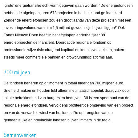
‘grote’ energietransitie echt vorm gegeven gaan worden. “De energiefondsen
hebben de afgelopen jaren 673 projecten in het hele land gefinancierd.
Zonder de energiefondsen zou een groot aantal van deze projecten met een
investeringsvolume van ruim 1,5 miljard gewoon zijn blijven liggen!” Ook
Fonds Nieuwe Doen heeft in het afgelopen anderhalf jaar 89
energieprojecten gefinancierd. Doordat de regionale fondsen op
professionele wijze risicodragend kapitaal en kennis verstrekken, haken
steeds meer commerciële banken en crowdfundingplatforms aan.
700 miljoen
De fondsen beheren op dit moment in totaal meer dan 700 miljoen euro.
Snelheid maken en houden lukt alleen met maatschappelijk draagvlak door
lokale betrokkenheid van burgers en bedrijven. Dit is een speerpunt van de
regionale energiefondsen. Vervolgens profiteert de omgeving van een project
en van de verwachte winst van het fonds. De opbrengsten van de
gemeentelijke en provinciale fondsen blijven immers in de regio.
Samenwerken