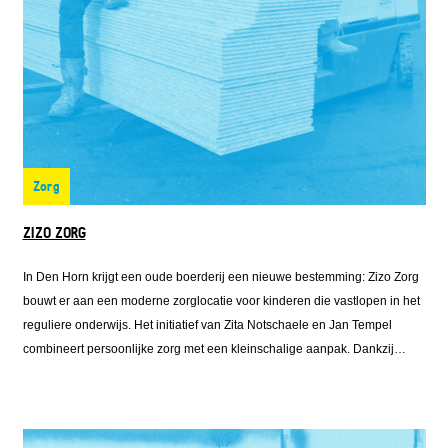
Zorg
ZIZO ZORG
In Den Horn krijgt een oude boerderij een nieuwe bestemming: Zizo Zorg
bouwt er aan een moderne zorglocatie voor kinderen die vastlopen in het
reguliere onderwijs. Het initiatief van Zita Notschaele en Jan Tempel
combineert persoonlijke zorg met een kleinschalige aanpak. Dankzij
aanvullende financiering van Fonds Nieuwe Doen kon de verbouwing van
de voormalige koeienstal doorgaan. Het resultaat wordt een
toekomstbestendige plek waar kinderen perspectief krijgen en het dorp
nieuw leven in de boerderij ziet terugkeren.