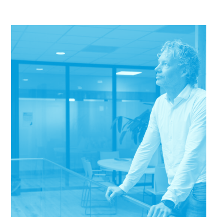
meer ruimte, betere samenwerking en toegankelijke zorg voor het dorp.