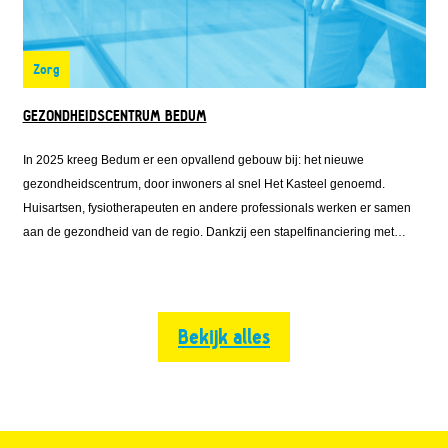
Zorg
GEZONDHEIDSCENTRUM BEDUM
In 2025 kreeg Bedum er een opvallend gebouw bij: het nieuwe
gezondheidscentrum, door inwoners al snel Het Kasteel genoemd.
Huisartsen, fysiotherapeuten en andere professionals werken er samen
aan de gezondheid van de regio. Dankzij een stapelfinanciering met
steun van onder meer Fonds Nieuwe Doen kon het centrum duurzaam en
flexibel worden gebouwd. Het resultaat is een toekomstbestendige
voorziening die zorg en gemeenschap samenbrengt.
Bekijk alles