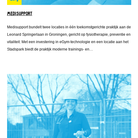
MEDISUPPORT
Medisupport bundelt twee locaties in één toekomstgerichte praktijk aan de
Leonard Springerlaan in Groningen, gericht op fysiotherapie, preventie en
vitaliteit. Met een investering in eGym-technologie en een locatie aan het
Stadspark biedt de praktijk moderne trainings- en
revalidatiemogelijkheden. De uitbreiding is mede mogelijk gemaakt door
een aanvullende lening van Fonds Nieuwe Doen naast de financiering
van de bank, waardoor Medisupport kan investeren in duurzame,
innovatieve en toegankelijke zorg.