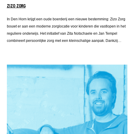
ZIZO ZORG
In Den Horn krijgt een oude boerderij een nieuwe bestemming: Zizo Zorg
bouwt er aan een moderne zorglocatie voor kinderen die vastlopen in het
reguliere onderwijs. Het initiatief van Zita Notschaele en Jan Tempel
combineert persoonlijke zorg met een kleinschalige aanpak. Dankzij
aanvullende financiering van Fonds Nieuwe Doen kon de verbouwing van
de voormalige koeienstal doorgaan. Het resultaat wordt een
toekomstbestendige plek waar kinderen perspectief krijgen en het dorp
nieuw leven in de boerderij ziet terugkeren.