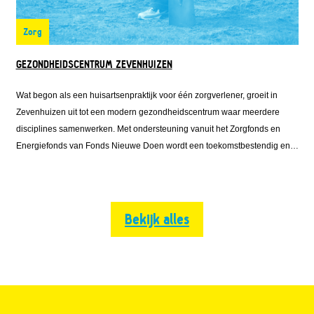
Zorg
GEZONDHEIDSCENTRUM ZEVENHUIZEN
Wat begon als een huisartsenpraktijk voor één zorgverlener, groeit in
Zevenhuizen uit tot een modern gezondheidscentrum waar meerdere
disciplines samenwerken. Met ondersteuning vanuit het Zorgfonds en
Energiefonds van Fonds Nieuwe Doen wordt een toekomstbestendig en
energiezuinig gebouw gerealiseerd, midden in het groen. Zo ontstaat
meer ruimte, betere samenwerking en toegankelijke zorg voor het dorp.
Bekijk alles