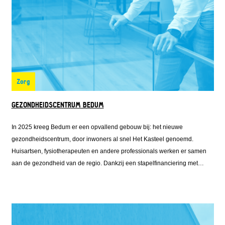
Zorg
GEZONDHEIDSCENTRUM BEDUM
In 2025 kreeg Bedum er een opvallend gebouw bij: het nieuwe
gezondheidscentrum, door inwoners al snel Het Kasteel genoemd.
Huisartsen, fysiotherapeuten en andere professionals werken er samen
aan de gezondheid van de regio. Dankzij een stapelfinanciering met
steun van onder meer Fonds Nieuwe Doen kon het centrum duurzaam en
flexibel worden gebouwd. Het resultaat is een toekomstbestendige
voorziening die zorg en gemeenschap samenbrengt.